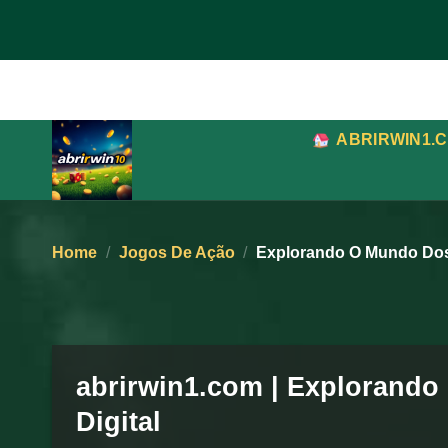
Skip
to
content
ABRIRWIN1.
Home
/
Jogos De Ação
/
Explorando O Mundo Dos 
abrirwin1.com | Explorando
Digital