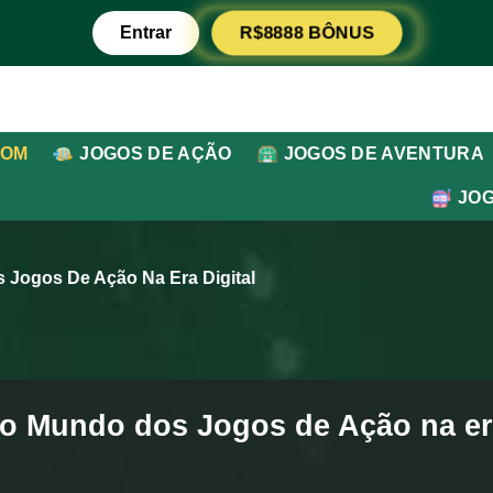
R$8888 BÔNUS
Entrar
COM
JOGOS DE AÇÃO
JOGOS DE AVENTURA
JOG
Jogos De Ação Na Era Digital
 o Mundo dos Jogos de Ação na e