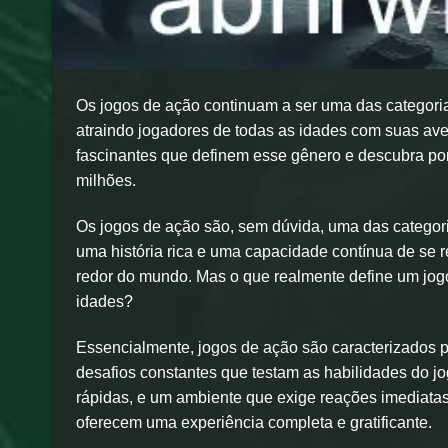
Os jogos de ação continuam a ser uma das categor
atraindo jogadores de todas as idades com suas ave
fascinantes que definem esse gênero e descubra por
milhões.
Os jogos de ação são, sem dúvida, uma das categor
uma história rica e uma capacidade contínua de se 
redor do mundo. Mas o que realmente define um jogo
idades?
Essencialmente, jogos de ação são caracterizados p
desafios constantes que testam as habilidades do j
rápidas, e um ambiente que exige reações imediatas.
oferecem uma experiência completa e gratificante.