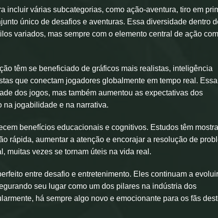
 incluir várias subcategorias, como ação-aventura, tiro em pri
unto único de desafios e aventuras. Essa diversidade dentro d
tilos variados, mas sempre com o elemento central de ação co
ão têm se beneficiado de gráficos mais realistas, inteligência
obustas que conectam jogadores globalmente em tempo real. Essa
dade dos jogos, mas também aumentou as expectativas dos
 na jogabilidade e na narrativa.
ecem benefícios educacionais e cognitivos. Estudos têm mostr
o rápida, aumentar a atenção e encorajar a resolução de prob
, muitas vezes se tornam úteis na vida real.
rfeito entre desafio e entretenimento. Eles continuam a evoluir
egurando seu lugar como um dos pilares na indústria dos
larmente, há sempre algo novo e emocionante para os fãs des