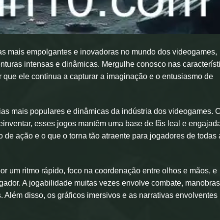
ias mais empolgantes e inovadoras no mundo dos videogames,
nturas intensas e dinâmicas. Mergulhe conosco nas característ
 que ele continua a capturar a imaginação e o entusiasmo de
ias mais populares e dinâmicas da indústria dos videogames.
reinventar, esses jogos mantêm uma base de fãs leal e engajad
 de ação e o que o torna tão atraente para jogadores de todas 
or um ritmo rápido, foco na coordenação entre olhos e mãos, e
ogador. A jogabilidade muitas vezes envolve combate, manobras
 Além disso, os gráficos imersivos e as narrativas envolventes