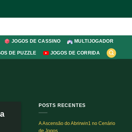
JOGOS DE CASSINO
MULTIJOGADOR
OS DE PUZZLE
JOGOS DE CORRIDA
POSTS RECENTES
ra
A Ascensão do Abrirwin1 no Cenário
de Jogos