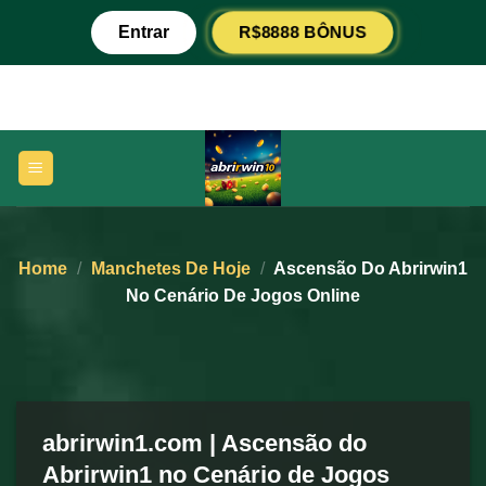
Skip
R$8888 BÔNUS
Entrar
to
content
Home
/
Manchetes De Hoje
/
Ascensão Do Abrirwin1
No Cenário De Jogos Online
abrirwin1.com | Ascensão do
Abrirwin1 no Cenário de Jogos