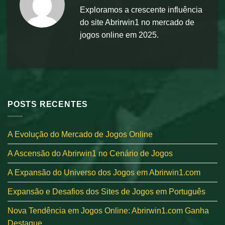
Exploramos a crescente influência
do site Abrirwin1 no mercado de
jogos online em 2025.
POSTS RECENTES
A Evolução do Mercado de Jogos Online
A Ascensão do Abrirwin1 no Cenário de Jogos
A Expansão do Universo dos Jogos em Abrirwin1.com
Expansão e Desafios dos Sites de Jogos em Português
Nova Tendência em Jogos Online: Abrirwin1.com Ganha
Destaque