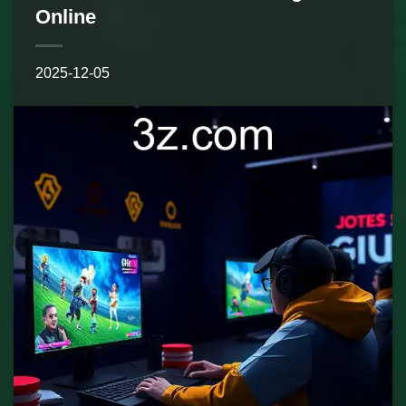
Online
2025-12-05