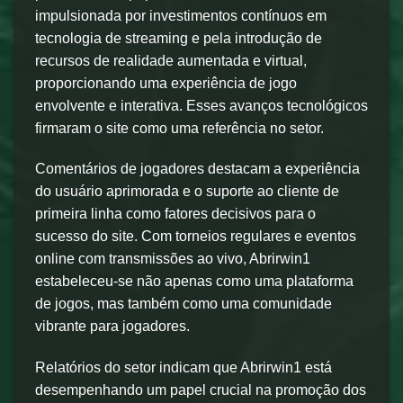
impulsionada por investimentos contínuos em
tecnologia de streaming e pela introdução de
recursos de realidade aumentada e virtual,
proporcionando uma experiência de jogo
envolvente e interativa. Esses avanços tecnológicos
firmaram o site como uma referência no setor.
Comentários de jogadores destacam a experiência
do usuário aprimorada e o suporte ao cliente de
primeira linha como fatores decisivos para o
sucesso do site. Com torneios regulares e eventos
online com transmissões ao vivo, Abrirwin1
estabeleceu-se não apenas como uma plataforma
de jogos, mas também como uma comunidade
vibrante para jogadores.
Relatórios do setor indicam que Abrirwin1 está
desempenhando um papel crucial na promoção dos