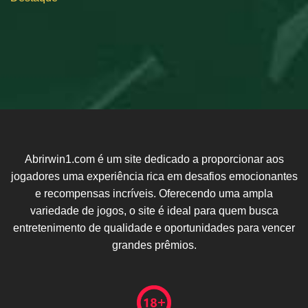
Abrirwin1.com é um site dedicado a proporcionar aos
jogadores uma experiência rica em desafios emocionantes
e recompensas incríveis. Oferecendo uma ampla
variedade de jogos, o site é ideal para quem busca
entretenimento de qualidade e oportunidades para vencer
grandes prêmios.