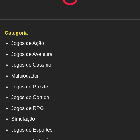
Categoria
Jogos de Ação
Jogos de Aventura
Jogos de Cassino
Multijogador
Jogos de Puzzle
Jogos de Corrida
Jogos de RPG
Simulação
Jogos de Esportes