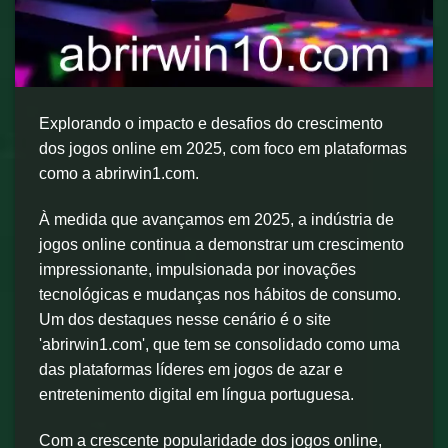
Explorando o impacto e desafios do crescimento
dos jogos online em 2025, com foco em plataformas
como a abrirwin1.com.
À medida que avançamos em 2025, a indústria de
jogos online continua a demonstrar um crescimento
impressionante, impulsionada por inovações
tecnológicas e mudanças nos hábitos de consumo.
Um dos destaques nesse cenário é o site
'abrirwin1.com', que tem se consolidado como uma
das plataformas líderes em jogos de azar e
entretenimento digital em língua portuguesa.
Com a crescente popularidade dos jogos online,