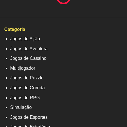
Categoria
Jogos de Ação
Jogos de Aventura
Jogos de Cassino
Multijogador
Jogos de Puzzle
Jogos de Corrida
Jogos de RPG
Simulação
Jogos de Esportes
Jogos de Estratégia