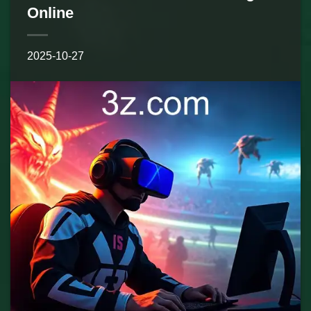
Online
2025-10-27