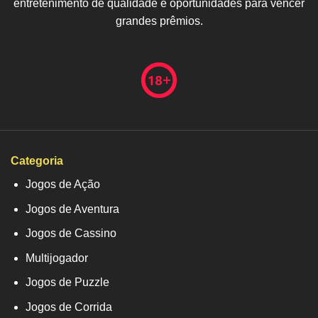
entretenimento de qualidade e oportunidades para vencer
grandes prêmios.
Categoria
Jogos de Ação
Jogos de Aventura
Jogos de Cassino
Multijogador
Jogos de Puzzle
Jogos de Corrida