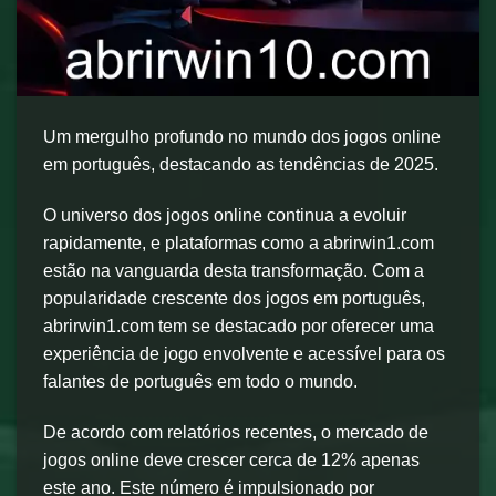
Um mergulho profundo no mundo dos jogos online
em português, destacando as tendências de 2025.
O universo dos jogos online continua a evoluir
rapidamente, e plataformas como a abrirwin1.com
estão na vanguarda desta transformação. Com a
popularidade crescente dos jogos em português,
abrirwin1.com tem se destacado por oferecer uma
experiência de jogo envolvente e acessível para os
falantes de português em todo o mundo.
De acordo com relatórios recentes, o mercado de
jogos online deve crescer cerca de 12% apenas
este ano. Este número é impulsionado por