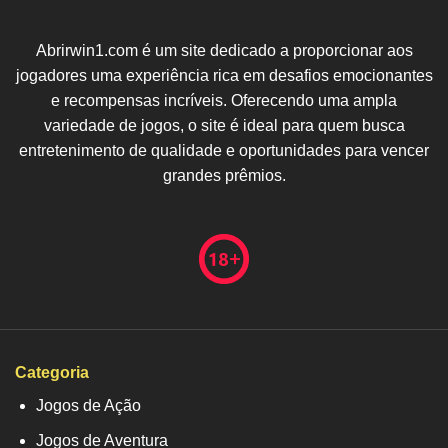
Abrirwin1.com é um site dedicado a proporcionar aos
jogadores uma experiência rica em desafios emocionantes
e recompensas incríveis. Oferecendo uma ampla
variedade de jogos, o site é ideal para quem busca
entretenimento de qualidade e oportunidades para vencer
grandes prêmios.
Categoria
Jogos de Ação
Jogos de Aventura