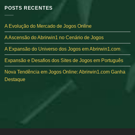
POSTS RECENTES
A Evolução do Mercado de Jogos Online
A Ascensão do Abrirwin1 no Cenário de Jogos
A Expansão do Universo dos Jogos em Abrirwin1.com
Expansão e Desafios dos Sites de Jogos em Português
Nova Tendência em Jogos Online: Abrirwin1.com Ganha
Destaque