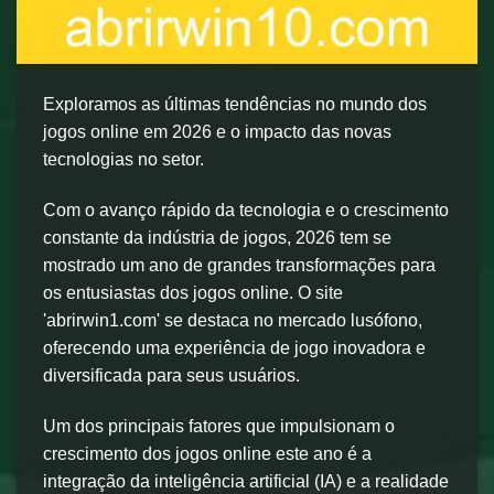
Exploramos as últimas tendências no mundo dos
jogos online em 2026 e o impacto das novas
tecnologias no setor.
Com o avanço rápido da tecnologia e o crescimento
constante da indústria de jogos, 2026 tem se
mostrado um ano de grandes transformações para
os entusiastas dos jogos online. O site
'abrirwin1.com' se destaca no mercado lusófono,
oferecendo uma experiência de jogo inovadora e
diversificada para seus usuários.
Um dos principais fatores que impulsionam o
crescimento dos jogos online este ano é a
integração da inteligência artificial (IA) e a realidade