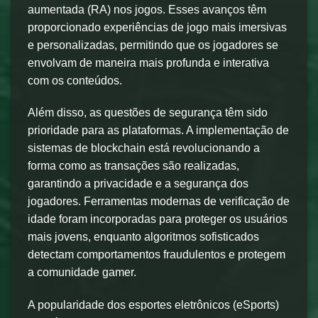
aumentada (RA) nos jogos. Esses avanços têm
proporcionado experiências de jogo mais imersivas
e personalizadas, permitindo que os jogadores se
envolvam de maneira mais profunda e interativa
com os conteúdos.
Além disso, as questões de segurança têm sido
prioridade para as plataformas. A implementação de
sistemas de blockchain está revolucionando a
forma como as transações são realizadas,
garantindo a privacidade e a segurança dos
jogadores. Ferramentas modernas de verificação de
idade foram incorporadas para proteger os usuários
mais jovens, enquanto algoritmos sofisticados
detectam comportamentos fraudulentos e protegem
a comunidade gamer.
A popularidade dos esportes eletrônicos (eSports)