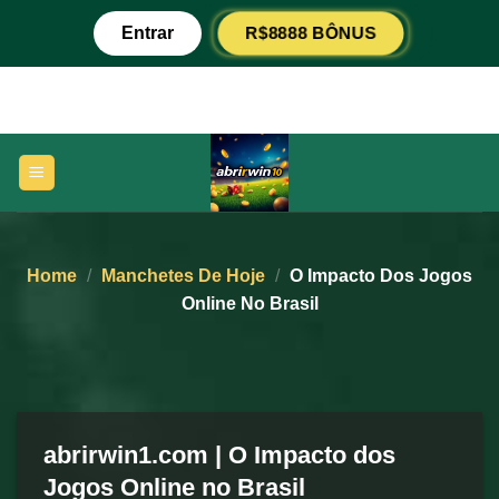
Skip
R$8888 BÔNUS
Entrar
to
content
Home
/
Manchetes De Hoje
/
O Impacto Dos Jogos
Online No Brasil
abrirwin1.com | O Impacto dos
Jogos Online no Brasil