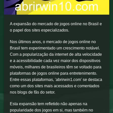
A expansão do mercado de jogos online no Brasil e
o papel dos sites especializados.
Nos últimos anos, o mercado de jogos online no
Brasil tem experimentado um crescimento notável.
Com a popularização da internet de alta velocidade
e a acessibilidade cada vez maior dos dispositivos
móveis, milhares de brasileiros têm se voltado para
plataformas de jogos online para entretenimento.
Entre essas plataformas, 'abrirwin1.com' se destaca
como um dos sites mais acessados e comentados
nos blogs de fãs do setor.
Esta expansão tem refletido não apenas na
popularidade dos jogos em si, mas também no