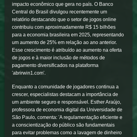
impacto econômico que gera no país. O Banco
Central do Brasil divulgou recentemente um
relatório destacando que o setor de jogos online
contribuiu com aproximadamente R$ 15 bilhões
para a economia brasileira em 2025, representando
um aumento de 25% em relação ao ano anterior.
Esse crescimento é atribuído ao aumento na oferta
de jogos e à maior inclusão de métodos de
pagamento diversificados na plataforma
'abrirwin1.com'.
Enquanto a comunidade de jogadores continua a
crescer, especialistas destacam a importância de
um ambiente seguro e responsável. Esther Araújo,
professora de economia digital da Universidade de
São Paulo, comenta: 'A regulamentação eficiente e
a conscientização do público são fundamentais
para evitar problemas como a lavagem de dinheiro