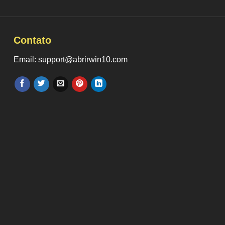
Contato
Email: support@abrirwin10.com