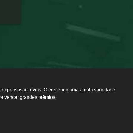
ecompensas incríveis. Oferecendo uma ampla variedade
ra vencer grandes prêmios.