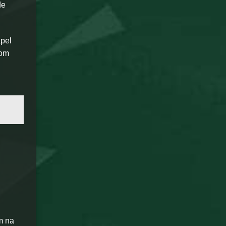
de
apel
com
m na