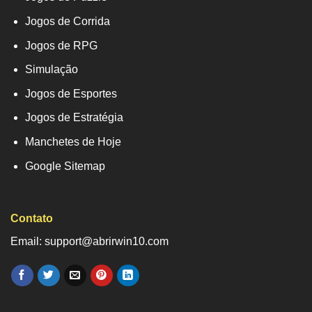
Jogos de Corrida
Jogos de RPG
Simulação
Jogos de Esportes
Jogos de Estratégia
Manchetes de Hoje
Google Sitemap
Contato
Email: support@abrirwin10.com