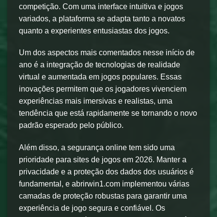
competição. Com uma interface intuitiva e jogos
variados, a plataforma se adapta tanto a novatos
quanto a experientes entusiastas dos jogos.
Um dos aspectos mais comentados nesse início de
ano é a integração de tecnologias de realidade
virtual e aumentada em jogos populares. Essas
inovações permitem que os jogadores vivenciem
experiências mais imersivas e realistas, uma
tendência que está rapidamente se tornando o novo
padrão esperado pelo público.
Além disso, a segurança online tem sido uma
prioridade para sites de jogos em 2026. Manter a
privacidade e a proteção dos dados dos usuários é
fundamental, e abrirwin1.com implementou várias
camadas de proteção robustas para garantir uma
experiência de jogo segura e confiável. Os