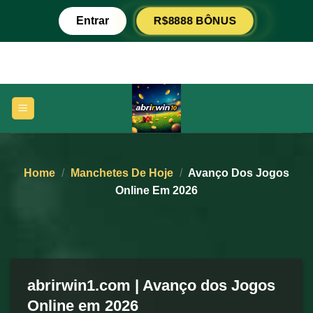
Skip
Entrar
R$8888 BÔNUS
to
content
Home
/
Manchetes De Hoje
/
Avanço Dos Jogos
Online Em 2026
abrirwin1.com | Avanço dos Jogos
Online em 2026