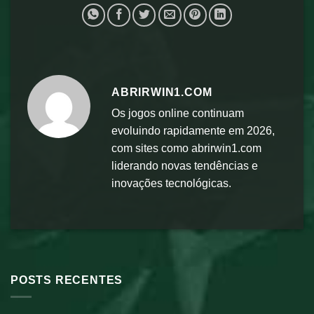
ABRIRWIN1.COM
Os jogos online continuam
evoluindo rapidamente em 2026,
com sites como abrirwin1.com
liderando novas tendências e
inovações tecnológicas.
POSTS RECENTES