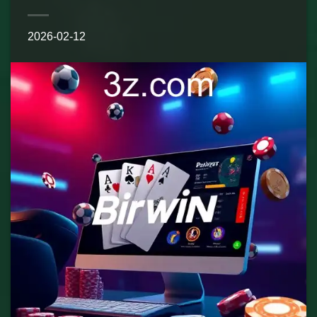
2026-02-12