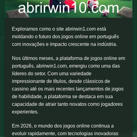
Exploramos como o site abrirwin1.com está
moldando o futuro dos jogos online em português
com inovações e impacto crescente na indústria.
Nos últimos meses, a plataforma de jogos online em
português, abrirwin1.com, emergiu como uma das
líderes do setor. Com uma variedade
impressionante de títulos, desde clássicos de
cassino até os mais recentes lançamentos de jogos
de habilidade, a plataforma se destaca em sua
capacidade de atrair tanto novatos como jogadores
experientes.
Em 2026, o mundo dos jogos online continua a
evoluir rapidamente, com tecnologias inovadoras