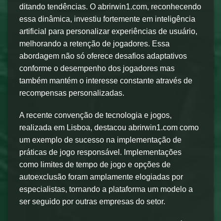
ditando tendências. O abrirwin1.com, reconhecendo
essa dinâmica, investiu fortemente em inteligência
artificial para personalizar experiências de usuário,
melhorando a retenção de jogadores. Essa
abordagem não só oferece desafios adaptativos
conforme o desempenho dos jogadores mas
também mantém o interesse constante através de
recompensas personalizadas.
A recente convenção de tecnologia e jogos,
realizada em Lisboa, destacou abrirwin1.com como
um exemplo de sucesso na implementação de
práticas de jogo responsável. Implementações
como limites de tempo de jogo e opções de
autoexclusão foram amplamente elogiadas por
especialistas, tornando a plataforma um modelo a
ser seguido por outras empresas do setor.