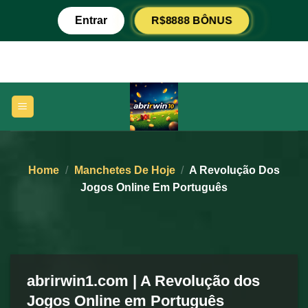
Skip
R$8888 BÔNUS
Entrar
to
content
Home
/
Manchetes De Hoje
/
A Revolução Dos
Jogos Online Em Português
abrirwin1.com | A Revolução dos
Jogos Online em Português