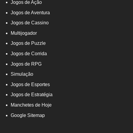
Jogos de Ação
Jogos de Aventura
Jogos de Cassino
Multijogador
Jogos de Puzzle
Jogos de Corrida
Jogos de RPG
Simulação
Jogos de Esportes
Jogos de Estratégia
Manchetes de Hoje
Google Sitemap