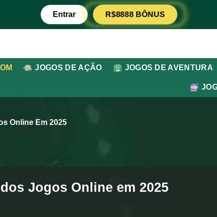
Entrar
R$8888 BÔNUS
COM
JOGOS DE AÇÃO
JOGOS DE AVENTURA
JOG
s Online Em 2025
 dos Jogos Online em 2025