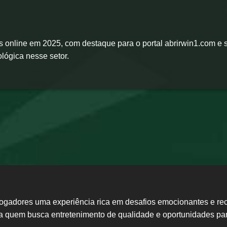
s online em 2025, com destaque para o portal abrirwin1.com e 
lógica nesse setor.
 jogadores uma experiência rica em desafios emocionantes e r
para quem busca entretenimento de qualidade e oportunidades pa