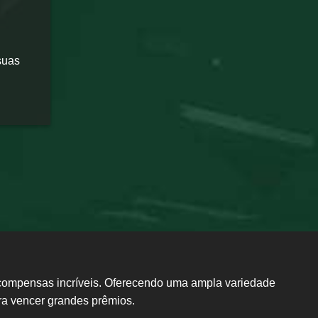
suas
ecompensas incríveis. Oferecendo uma ampla variedade
ra vencer grandes prêmios.