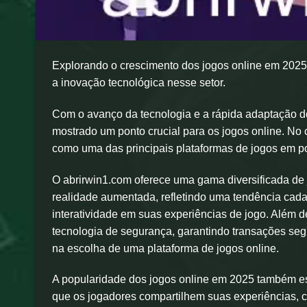
Explorando o crescimento dos jogos online em 2025,
a inovação tecnológica nesse setor.
Com o avanço da tecnologia e a rápida adaptação do
mostrado um ponto crucial para os jogos online. No 
como uma das principais plataformas de jogos em po
O abrirwin1.com oferece uma gama diversificada de 
realidade aumentada, refletindo uma tendência cad
interatividade em suas experiências de jogo. Além d
tecnologia de segurança, garantindo transações segu
na escolha de uma plataforma de jogos online.
A popularidade dos jogos online em 2025 também es
que os jogadores compartilhem suas experiências, 