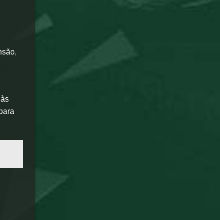
nsão,
 às
para